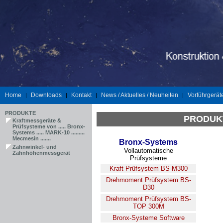
Home
Downloads
Kontakt
News / Aktuelles / Neuheiten
Vorführgerät
|
|
|
|
PRODUKTE
PRODUK
Kraftmessgeräte &
Prüfsysteme von ..... Bronx-
Systems ..... MARK-10 .........
Mecmesin .......
Bronx-Systems
Zahnwinkel- und
Vollautomatische
Zahnhöhenmessgerät
Prüfsysteme
Kraft Prüfsystem BS-M300
Drehmoment Prüfsystem BS-
D30
Drehmoment Prüfsystem BS-
TOP 300M
Bronx-Systeme Software