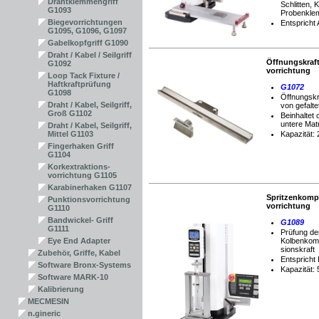
Drahtklemmengriff
Schlitten, 
G1093
Probenkl
Biegevorrichtungen
Entsprich
G1095, G1096, G1097
Gabelkopfgriff G1090
Draht / Kabel / Seilgriff
Öffnungskraft
G1092
vorrichtung
Loop Tack Fixture /
Haftkraftprüfung
G1072
G1098
Öffnungskr
Draht / Kabel, Seilgriff,
von gefalt
Groß G1102
Beinhaltet
untere Mat
Draht / Kabel, Seilgriff,
Mittel G1103
Kapazität:
Fingerhaken Griff
G1104
Korkextraktions-
vorrichtung G1105
Karabinerhaken G1107
Spritzenkomp
Punktionsvorrichtung
vorrichtung
G1110
Bandwickel- Griff
G1089
G1111
Prüfung de
Eye End Adapter
Kolbenkom
sionskraft
Zubehör, Griffe, Kabel
Entspricht
Software Bronx-Systems
Kapazität:
Software MARK-10
Kalibrierung
MECMESIN
n.gineric