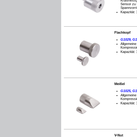
Kraftmessg
Sensor zu 
Spannvorr
Kapazität: 
Flachkopf
G1029, G1
Allgemeine
Kompressi
Kapazität: 
Meißel
G1025, G1
Allgemeine
Kompressi
Kapazität: 
V
-Nut