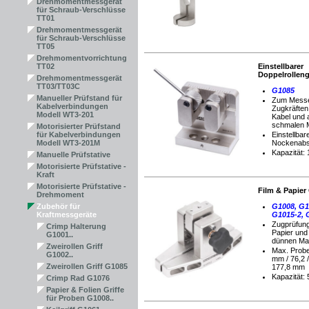
Drehmomentmessgerät
für Schraub-Verschlüsse
TT01
Drehmomentmessgerät
für Schraub-Verschlüsse
TT05
Drehmomentvorrichtung
TT02
Einstellbarer
Doppelrolleng
Drehmomentmessgerät
TT03/TT03C
G1085
Manueller Prüfstand für
Zum Mess
Kabelverbindungen
Zugkräften
Modell WT3-201
Kabel und 
schmalen M
Motorisierter Prüfstand
für Kabelverbindungen
Einstellbar
Modell WT3-201M
Nockenabs
Kapazität:
Manuelle Prüfstative
Motorisierte Prüfstative -
Kraft
Motorisierte Prüfstative -
Film & Papier 
Drehmoment
Zubehör für
G1008, G1
Kraftmessgeräte
G1015-2, 
Zugprüfung
Crimp Halterung
Papier und
G1001..
dünnen Mat
Zweirollen Griff
Max.
Probe
G1002..
mm / 76,2 
Zweirollen Griff G1085
177,8 mm
Kapazität:
Crimp Rad G1076
Papier & Folien Griffe
für Proben G1008..