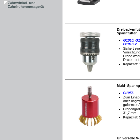
Zahnwinkel- und
Zahnhöhenmessgerät
Dreibackenfut
Spannfutter
G1010, G1
G1010-2
Sichert eine
Vorrichtung
Probe wäh
Druck- ode
Kapazität:
Multi- Spanng
G1056
Zum Einsp
oder ungew
geformter A
Probengröß
31,7 mm
Kapazität:
Universelle V-