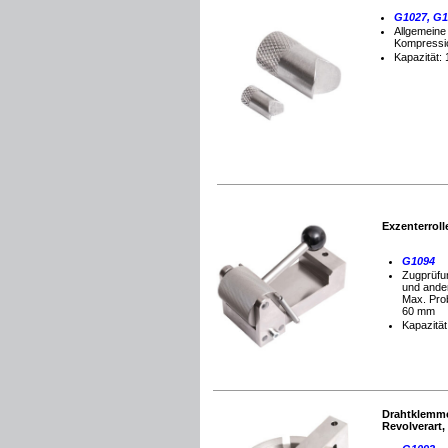
G1027, G1
Allgemeine
Kompressi
Kapazität: 
Exzenterroll
G1094
Zugprüfu
und ander
Max.
Pro
60 mm
Kapazität
Drahtklemme
Revolverart,