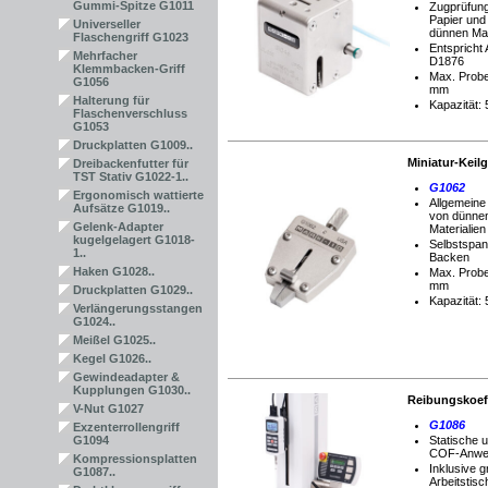
Gummi-Spitze G1011
Zugprüfung
Papier und
Universeller
dünnen Mat
Flaschengriff G1023
Entspricht
Mehrfacher
D1876
Klemmbacken-Griff
Max.
Probe
G1056
mm
Halterung für
Kapazität:
Flaschenverschluss
G1053
Druckplatten G1009..
Miniatur-Keilg
Dreibackenfutter für
TST Stativ G1022-1..
G1062
Ergonomisch wattierte
Allgemeine
Aufsätze G1019..
von dünnen
Gelenk-Adapter
Materialien
kugelgelagert G1018-
Selbstspa
1..
Backen
Haken G1028..
Max.
Probe
mm
Druckplatten G1029..
Kapazität:
Verlängerungsstangen
G1024..
Meißel G1025..
Kegel G1026..
Gewindeadapter &
Kupplungen G1030..
Reibungskoeff
V-Nut G1027
G1086
Exzenterrollengriff
G1094
Statische 
COF-Anwe
Kompressionsplatten
Inklusive 
G1087..
Arbeitstisc