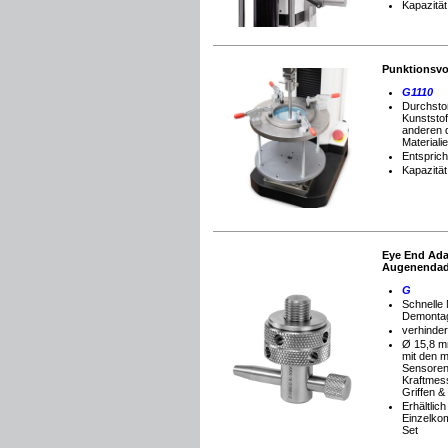
Kapazität
Punktionsvo
G1110
Durchstoß
Kunststof
anderen 
Materiali
Entspric
Kapazität
Eye End Ada
Augenendad
G
Schnelle
Demonta
verhinder
Ø 15,8 
mit den m
Sensore
Kraftmes
Griffen &
Erhältlich
Einzelko
Set