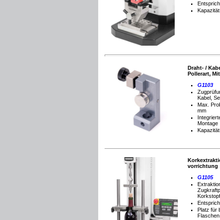
Entspric
Kapazität
Draht- / Kabel
Pollerart, Mit
G1103
Zugprüfu
Kabel, Se
Max.
Pro
mm
Integrier
Montage
Kapazität
Korkextrakti
vorrichtung
G1105
Extraktio
Zugkraft
Korkstop
Entspric
Platz für 
Flaschen