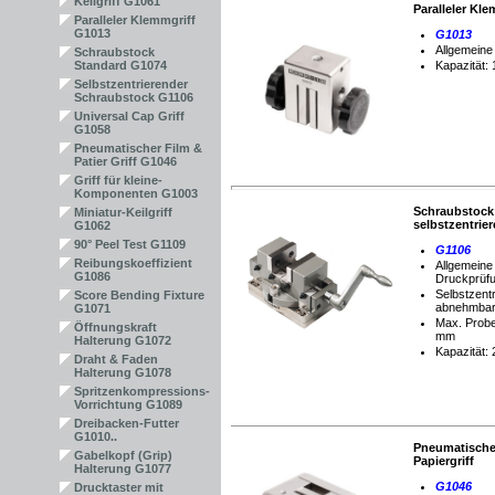
Keilgriff G1061
P
aralleler Kle
Paralleler Klemmgriff
G1013
G1013
Allgemeine
Schraubstock
Standard G1074
Kapazität:
Selbstzentrierender
Schraubstock G1106
Universal Cap Griff
G1058
Pneumatischer Film &
Patier Griff G1046
Griff für kleine-
Komponenten G1003
S
chraubstock
Miniatur-Keilgriff
selbstzentrie
G1062
90° Peel Test G1109
G1106
Reibungskoeffizient
Allgemeine
G1086
Druckprüf
Selbstzent
Score Bending Fixture
abnehmbar
G1071
Max.
Probe
Öffnungskraft
mm
Halterung G1072
Kapazität: 
Draht & Faden
Halterung G1078
Spritzenkompressions-
Vorrichtung G1089
Dreibacken-Futter
G1010..
Pneumatische
Gabelkopf (Grip)
Papiergriff
Halterung G1077
G1046
Drucktaster mit