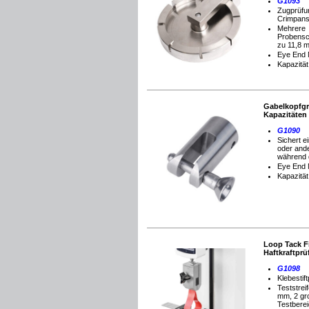
G1093
Zugprüfu
Crimpans
Mehrere
Probensch
zu 11,8 
Eye End 
Kapazität
Gabelkopfgri
Kapazitäten
G1090
Sichert e
oder and
während 
Eye End 
Kapazität
Loop Tack Fi
Haftkraftpr
G1098
Klebestif
Teststreif
mm, 2 gr
Testbere