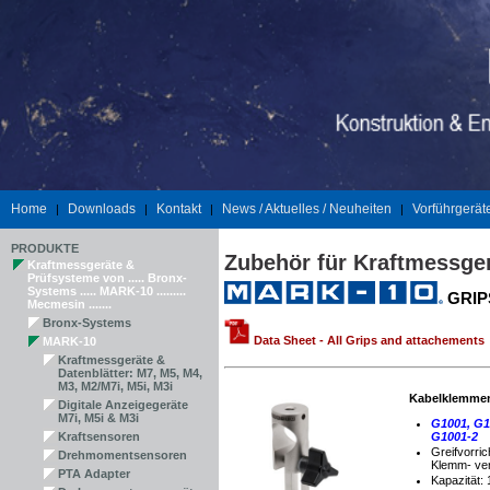
Home
Downloads
Kontakt
News / Aktuelles / Neuheiten
Vorführgerät
|
|
|
|
PRODUKTE
Zubehör für Kraftmessge
Kraftmessgeräte &
Prüfsysteme von ..... Bronx-
Systems ..... MARK-10 .........
GRIP
Mecmesin .......
Bronx-Systems
Data Sheet - All Grips and attachements
MARK-10
Kraftmessgeräte &
Datenblätter: M7, M5, M4,
M3, M2/M7i, M5i, M3i
Kabelklemmen
Digitale Anzeigegeräte
M7i, M5i & M3i
G1001, G1
Kraftsensoren
G1001-2
Greifvorric
Drehmomentsensoren
Klemm- ve
PTA Adapter
Kapazität: