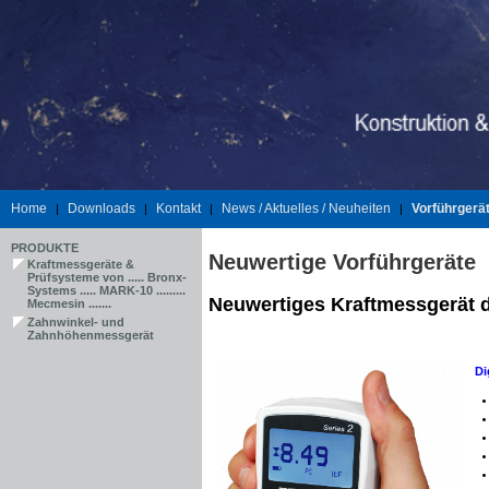
Home
Downloads
Kontakt
News / Aktuelles / Neuheiten
Vorführgerä
|
|
|
|
PRODUKTE
Neuwertige Vorführgeräte
Kraftmessgeräte &
Prüfsysteme von ..... Bronx-
Systems ..... MARK-10 .........
Neuwertiges Kraftmessgerät d
Mecmesin .......
Zahnwinkel- und
Zahnhöhenmessgerät
Di