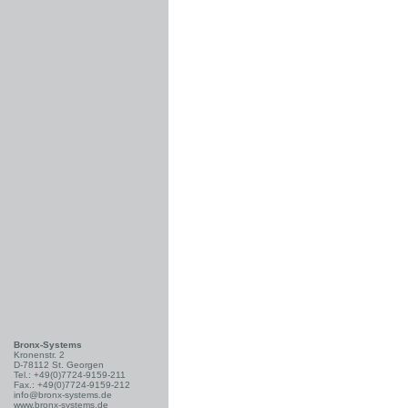
Bronx-Systems
Kronenstr. 2
D-78112 St. Georgen
Tel.: +49(0)7724-9159-211
Fax.: +49(0)7724-9159-212
info@bronx-systems.de
www.bronx-systems.de