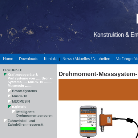
Home
Downloads
Kontakt
News / Aktuelles / Neuheiten
Vorführgerät
|
|
|
|
PRODUKTE
Drehmoment-Messsystem
Kraftmessgeräte &
Prüfsysteme von ..... Bronx-
Systems ..... MARK-10 .........
Mecmesin .......
Bronx-Systems
MARK-10
MECMESIN
n.gineric
Intelligente
Drehmomentsensoren
Zahnwinkel- und
Zahnhöhenmessgerät