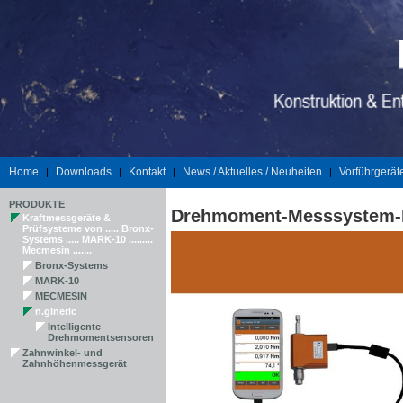
Home
Downloads
Kontakt
News / Aktuelles / Neuheiten
Vorführgerät
|
|
|
|
PRODUKTE
Drehmoment-Messsystem
Kraftmessgeräte &
Prüfsysteme von ..... Bronx-
Systems ..... MARK-10 .........
Mecmesin .......
Bronx-Systems
MARK-10
MECMESIN
n.gineric
Intelligente
Drehmomentsensoren
Zahnwinkel- und
Zahnhöhenmessgerät