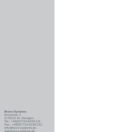
Bronx-Systems
Kronenstr. 2
D-78112 St. Georgen
Tel.: +49(0)7724-9159-211
Fax.: +49(0)7724-9159-212
info@bronx-systems.de
www.bronx-systems.de