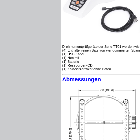
Drehmomentprüfgeräte der Serie TT01 werden wie ob
(4) E
nthalten einen Satz von
vier gummierten Spa
(1) USB-Kabel
(1) Netzteil
(1) Batterie
(1) Ressourcen-CD
(1) Kalibrierzertifikat ohne Daten
Abmessungen