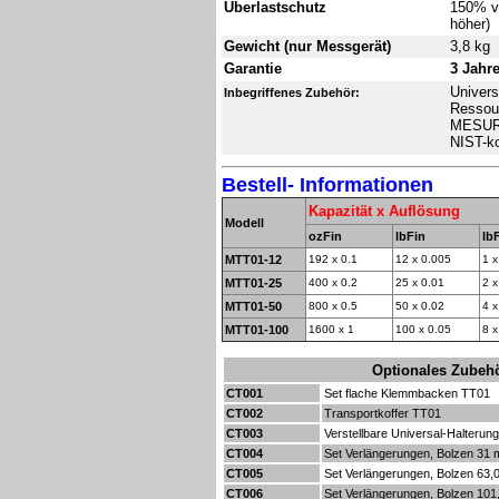
Überlastschutz
150% v
höher)
Gewicht (nur Messgerät)
3,8 kg
Garantie
3 Jahr
Univers
Inbegriffenes Zubehör:
Ressou
MESURT
NIST-ko
Bestell- Informationen
Kapazität x Auflösung
Modell
ozFin
lbFin
lbF
MTT01-12
192 x 0.1
12 x 0.005
1 x
MTT01-25
400 x 0.2
25 x 0.01
2 x
MTT01-50
800 x 0.5
50 x 0.02
4 x
MTT01-100
1600 x 1
100 x 0.05
8 x
Optionales Zubeh
CT001
Set flache Klemmbacken TT01
CT002
Transportkoffer
TT01
CT003
Verstellbare Universal-Halterun
CT004
Set Verlängerungen, Bolzen
31 
CT005
Set Verlängerungen, Bolzen 63
CT006
Set Verlängerungen, Bolzen 10