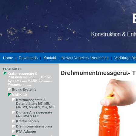
Home
Downloads
Kontakt
News / Aktuelles / Neuheiten
Vorführgerät
|
|
|
|
PRODUKTE
Drehmomentmessgerät- TT
Kraftmessgeräte &
Prüfsysteme von ..... Bronx-
Systems ..... MARK-10 .........
Mecmesin .......
Bronx-Systems
MARK-10
Kraftmessgeräte &
Datenblätter: M7, M5,
M4, M3, M2/M7i, M5i, M3i
Digitale Anzeigegeräte
M7i, M5i & M3i
Kraftsensoren
Drehmomentsensoren
PTA Adapter