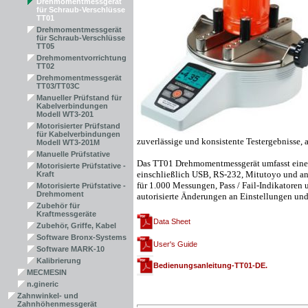
Drehmomentmessgerät
für Schraub-Verschlüsse
TT01
Drehmomentmessgerät
für Schraub-Verschlüsse
TT05
Drehmomentvorrichtung
TT02
Drehmomentmessgerät
TT03/TT03C
Manueller Prüfstand für
Kabelverbindungen
Modell WT3-201
Motorisierter Prüfstand
für Kabelverbindungen
zuverlässige und konsistente Testergebnisse,
Modell WT3-201M
Manuelle Prüfstative
Das TT01 Drehmomentmessgerät umfasst eine R
Motorisierte Prüfstative -
einschließlich USB, RS-232, Mitutoyo und a
Kraft
für 1.000 Messungen, Pass / Fail-Indikatoren
Motorisierte Prüfstative -
Drehmoment
autorisierte Änderungen an Einstellungen und
Zubehör für
Kraftmessgeräte
Data Sheet
Zubehör, Griffe, Kabel
Software Bronx-Systems
User's Guide
Software MARK-10
Kalibrierung
Bedienungsanleitung-TT01-DE.
MECMESIN
n.gineric
Zahnwinkel- und
Zahnhöhenmessgerät