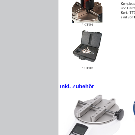
Komplette
und Hardw
Serie
TT
sind von 
^ CT001
^ CT002
Inkl. Zubehör