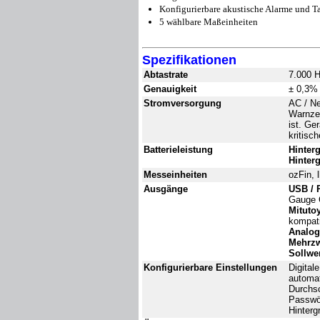
Konfigurierbare akustische Alarme und T
5 wählbare Maßeinheiten
Spezifikationen
Abtastrate
7.000 
Genauigkeit
± 0,3% 
Stromversorgung
AC / Ne
Warnzei
ist. Ge
kritisc
Batterieleistung
Hinter
Hinter
Messeinheiten
ozFin, 
Ausgänge
USB / 
Gauge C
Mituto
kompati
Analo
Mehrzw
Sollwer
Konfigurierbare Einstellungen
Digital
automat
Durchs
Passwör
Hinterg