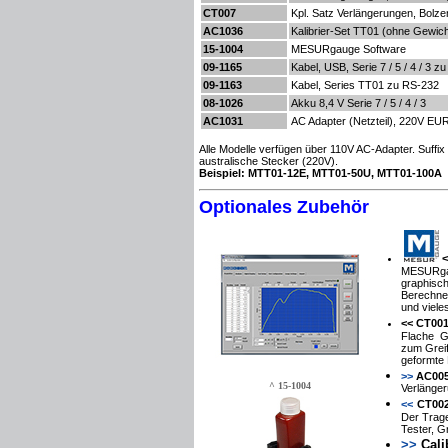
CT007
Kpl. Satz Verlängerungen, Bol
AC1036
Kalibrier-Set
TT01 (ohne Gewich
15-1004
MESURgauge Software
09-1165
Kabel, USB, Serie 7 / 5 / 4 / 3 z
09-1163
Kabel, Series TT01 zu RS-232
08-1026
Akku 8,4 V Serie 7 / 5 / 4 / 3
AC1031
AC Adapter (Netzteil), 220V
EUR
Alle Modelle verfügen über
110V AC
-Adapter.
Suffix
australische
Stecker (
220V).
Beispiel: MTT01-12E, MTT01-50U, MTT01-100A
Optionales Zubehör
<
MESURg
graphisch
Berechne
und viele
<<
CT001
Flache
G
zum Grei
geformte 
>>
AC005
^ 15-1004
Verlänge
<<
CT002
Der Trage
Tester,
Gr
>>
Cali