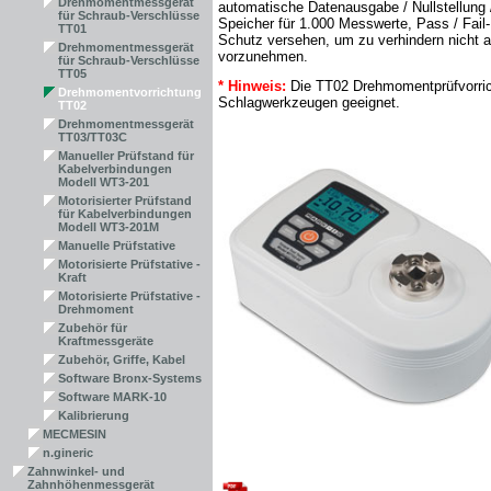
Drehmomentmessgerät
automatische Datenausgabe / Nullstellung
für Schraub-Verschlüsse
Speicher für 1.000 Messwerte, Pass / Fail
TT01
Schutz versehen, um zu verhindern nicht a
Drehmomentmessgerät
vorzunehmen.
für Schraub-Verschlüsse
TT05
*
Hinweis:
Die TT02 Drehmomentprüfvorrich
Drehmomentvorrichtung
Schlagwerkzeugen geeignet.
TT02
Drehmomentmessgerät
TT03/TT03C
Manueller Prüfstand für
Kabelverbindungen
Modell WT3-201
Motorisierter Prüfstand
für Kabelverbindungen
Modell WT3-201M
Manuelle Prüfstative
Motorisierte Prüfstative -
Kraft
Motorisierte Prüfstative -
Drehmoment
Zubehör für
Kraftmessgeräte
Zubehör, Griffe, Kabel
Software Bronx-Systems
Software MARK-10
Kalibrierung
MECMESIN
n.gineric
Zahnwinkel- und
Zahnhöhenmessgerät