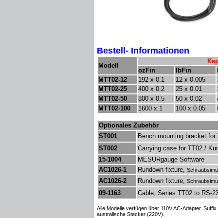
Bestell- Informationen
Kap
Modell
ozFin
lbFin
MTT02-12
192 x 0.1
12 x 0.005
MTT02-25
400 x 0.2
25 x 0.01
MTT02-50
800 x 0.5
50 x 0.02
MTT02-100
1600 x 1
100 x 0.05
Optionales Zubehör
ST001
Bench mounting bracket for
ST002
Carrying case for TT02 / Kun
15-1004
MESURgauge Software
AC1026-1
Rundown fixture,
Schraubsimu
AC1026-2
Rundown fixture,
Schraubsimul
09-1163
Cable, Series 
Alle Modelle verfügen über
110V AC
-Adapter.
Suffix
australische
Stecker (
220V)
.