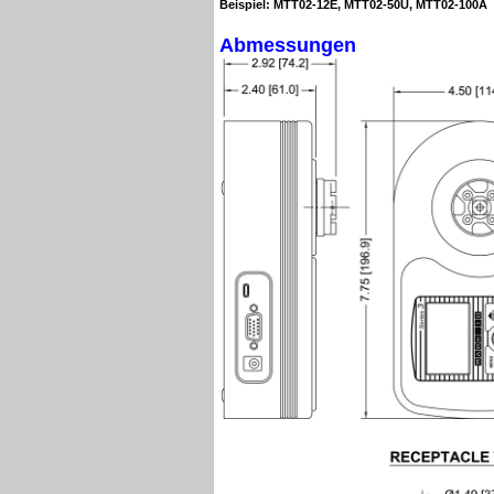
Beispiel: MTT02-12E, MTT02-50U, MTT02-100A
Abmessungen