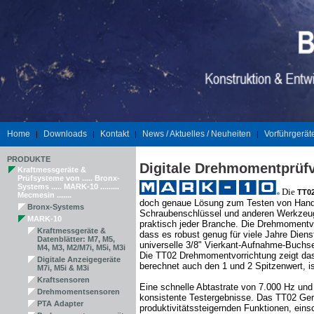
Home
Downloads
Kontakt
News / Aktuelles / Neuheiten
Vorführgerät
|
|
|
|
PRODUKTE
Digitale Drehmomentprüfv
Kraftmessgeräte &
Prüfsysteme von ..... Bronx-
Systems ..... MARK-10 .........
Die
TT0
Mecmesin .......
doch genaue Lösung zum Testen von Hand
Bronx-Systems
Schraubenschlüssel und anderen Werkzeuge
MARK-10
praktisch jeder Branche. Die Drehmomentv
Kraftmessgeräte &
dass es robust genug für viele Jahre Diens
Datenblätter: M7, M5,
universelle 3/8" Vierkant-Aufnahme-Buchs
M4, M3, M2/M7i, M5i, M3i
Die TT02 Drehmomentvorrichtung zeigt da
Digitale Anzeigegeräte
berechnet auch den 1 und 2 Spitzenwert, ist
M7i, M5i & M3i
Kraftsensoren
Eine schnelle Abtastrate von 7.000 Hz und
Drehmomentsensoren
konsistente Testergebnisse. Das TT02 Ger
PTA Adapter
produktivitätssteigernden Funktionen, ein