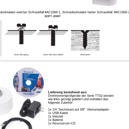
ubsimulator weicher
Schraubfall #AC1066-1, Schraubsimulator harter Schraubfall #AC1066
Lieferung bestehend aus:
Drehmomentprüfgeräte der Serie TT02 werden
wie links gezeigt geliefert und enthalten das
folgende Zubehör:
1x 1/4 ”Sechskant auf 3/8” Vierkantadapter
1x USB-Kabel
1x Netzteil
1x Batterie
1x Ressourcen-CD