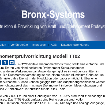
eiten
Vorführgeräte
Impressum
AGB
Datenschutzerklärung
|
|
|
|
hmomentprüfvorrichtung Modell TT02
Die
digitale Drehmomentvorrichtung stellt eine einfache und
TT02
um Testen von Hand bedienten Drehmoment-Schraubendreher,
d anderen Werkzeugen dar. Anwendungen gibt es in Fertigungsstätten in
he. Die Drehmomentvorrichtung ist aus einem soliden Aluminium-Gehäuse, so
ür viele Jahre Dienst in der Produktion oder Labor ermöglicht. Über eine
kant-Aufnahme-Buchse können gängige Bits und Adapter angeschlossen werden
orrichtung zeigt das maximale Drehmoment in beiden Messrichtungen und
d 2 Spitzenwert, ist nützlich für die Klick-Tools.
te von 7.000 Hz und einer Genauigkeit von +/- 0,3% produziert zuverlässige 
nisse. Das TT02 Gerät umfasst eine Reihe von anspruchvollen
den Funktionen, einschließlich USB, RS-232, MItutoyo und analoge Ausgänge,