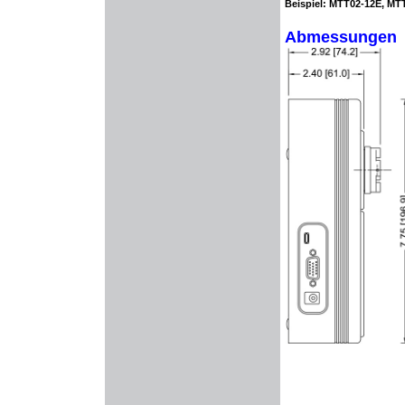
Beispiel: MTT02-12E, MT
Abmessungen