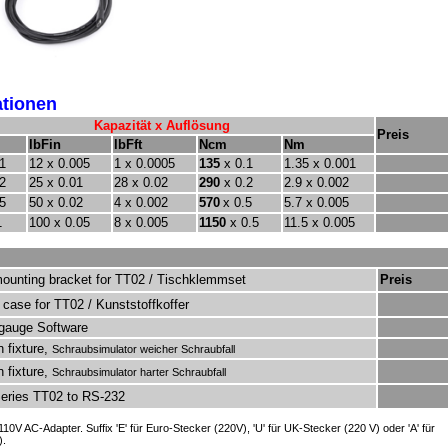
ationen
Kapazität x Auflösung
Preis
lbFin
lbFft
Ncm
Nm
1
12 x 0.005
1 x 0.0005
135
x 0.1
1.35 x 0.001
2
25 x 0.01
28 x 0.02
290
x 0.2
2.9 x 0.002
5
50 x 0.02
4 x 0.002
570
x 0.5
5.7 x 0.005
1
100 x 0.05
8 x 0.005
1150
x 0.5
11.5 x 0.005
ounting bracket for TT02 / Tischklemmset
Preis
 case for TT02 / Kunststoffkoffer
auge Software
 fixture,
Schraubsimulator weicher
Schraubfall
 fixture,
Schraubsimulator harter
Schraubfall
e, Series TT02 to RS-232
110V AC
-Adapter.
Suffix
'E'
für Euro-
Stecker (
220V),
'U'
für
UK-Stecker
(220 V)
oder
'A'
für
)
.