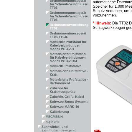
Drehmomentmessgerät
automatische Datenaus
für Schraub-Verschlüsse
Speicher für 1.000 Mes
TT01
Schutz versehen, um zu
Drehmomentmessgerät
vorzunehmen.
für Schraub-Verschlüsse
TT05
*
Hinweis:
Die TT02 Dr
Drehmomentvorrichtung
Schlagwerkzeugen gee
TT02
Drehmomentmessgerät
TT03/TT03C
Manueller Prüfstand für
Kabelverbindungen
Modell WT3-201
Motorisierter Prüfstand
für Kabelverbindungen
Modell WT3-201M
Manuelle Prüfstative
Motorisierte Prüfstative -
Kraft
Motorisierte Prüfstative -
Drehmoment
Zubehör für
Kraftmessgeräte
Zubehör, Griffe, Kabel
Software Bronx-Systems
Software MARK-10
Kalibrierung
MECMESIN
n.gineric
Zahnwinkel- und
Zahnhöhenmessgerät