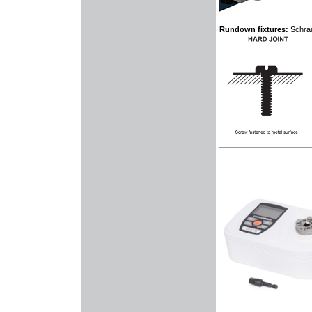
Rundown fixtures:
Schra