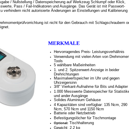
gabe / Nullstellung / Datenspeicherung auf Werkzeug Schlumpf oder Klick,
swerte, Pass / Fail-Indikatoren und Ausgänge. Das Gerät ist mit Passwort-
 verhindern nicht autorisierte Änderungen an Einstellungen und Kalibrierung
ehmomentprüfvorrichtung ist nicht für den Gebrauch mit Schlagschraubern o
ignet.
MERKMALE
Hervorragendes Preis- Leistungsverhältnis
Verwendung mit vielen Arten von Drehmomen
Tools
5 wählbare Maßeinheiten
1. und 2. Spitzenwert-Anzeige in beider
Drehrichtungen
Maximalwertspeicher im Uhr und gegen
Uhrzeigersinn
3/8" Vierkant-Aufnahme für Bits und Adapter
1.000 Messwerte Datenspeicher für Statistik
und ander Ausgänge
Solides Aluminium Gehäuse
4 Kapazitäten sind verfügbar: 135 Ncm, 290
Ncm, 570 Ncm und 1150 Ncm
Batterie oder Netzbetrieb
Befestigungslöcher für Tischmontage
Tischhalterung
Optional:
Gewicht: 2,2 kg