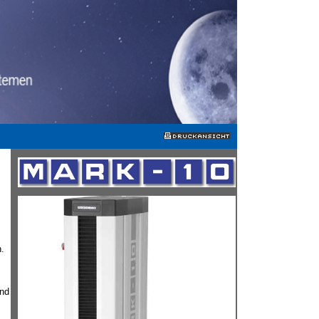
.
und