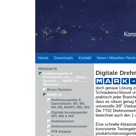
Home
Downloads
Kontakt
News / Aktuelles / Neuh
|
|
|
PRODUKTE
Digitale Dre
Kraftmessgeräte &
Prüfsysteme von ..... Bronx-
Systems ..... MARK-10 .........
Mecmesin .......
doch genaue Lösung z
Bronx-Systems
Schraubenschlüssel un
MARK-10
praktisch jeder Branc
Kraftmessgeräte &
dass es robust genug f
Datenblätter: M7, M5,
universelle 3/8" Vier
M4, M3, M2/M7i, M5i, M3i
Die TT02 Drehmomentv
Digitale Anzeigegeräte
berechnet auch den 1 un
M7i, M5i & M3i
Kraftsensoren
Eine schnelle Abtastra
Drehmomentsensoren
konsistente Testergeb
PTA Adapter
produktivitätssteigern