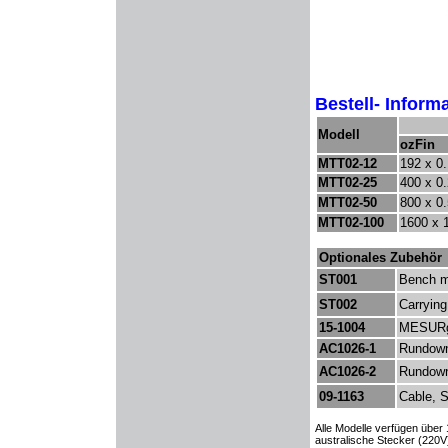
Bestell- Inform
Modell
ozFin
MTT02-12
192 x 0.
MTT02-25
400 x 0.
MTT02-50
800 x 0.
MTT02-100
1600 x 
Optionales Zubehör
ST001
Bench m
ST002
Carrying
15-1004
MESURg
AC1026-1
Rundown
AC1026-2
Rundown
09-1163
Cabl
Alle Modelle verfügen über
australische
Stecker (
220V