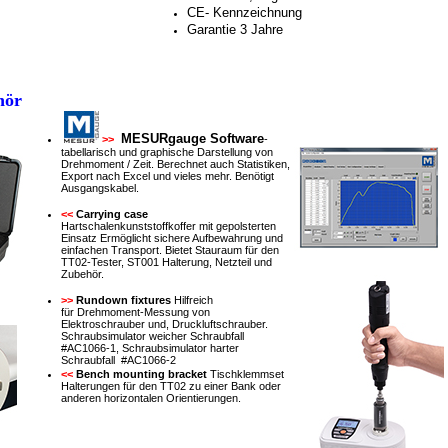
CE- Kennzeichnung
Garantie 3 Jahre
hör
MESURgauge Software
>>
-
tabellarisch
und graphische Darstellung von
Drehmoment /
Zeit
.
Berechnet auch
Statistiken,
Export
nach Excel
und vieles mehr.
Benötigt
Ausgangskabel
.
<<
Carrying case
Hartschalenkunststoffkoffer
mit gepolsterten
Einsatz
Ermöglicht
sichere Aufbewahrung und
einfachen Transport.
Bietet
Stauraum für den
TT02
-Tester,
ST001
Halterung,
Netzteil
und
Zubehör.
>>
Rundown fixtures
Hilfreich
für
Drehmoment-
Messung von
Elektroschrauber und, Druckluftschrauber.
Schraubsimulator weicher
Schraubfall
#AC1066-1, Schraubsimulator harter
Schraubfall #AC1066-2
<<
Bench mounting bracket
Tischklemmset
Halterungen
für den
TT02
zu einer Bank
oder
anderen horizontalen
Orientierungen
.