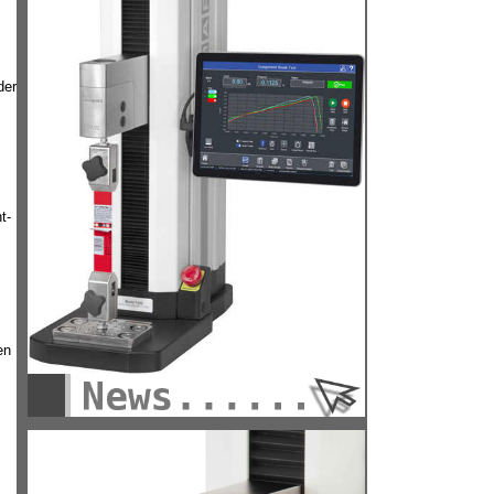
der
t-
en