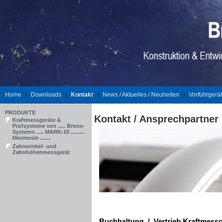
Home
Downloads
Kontakt
News / Aktuelles / Neuheiten
Vorführgerä
|
|
|
|
PRODUKTE
Kontakt / Ansprechpartner
Kraftmessgeräte &
Prüfsysteme von ..... Bronx-
Systems ..... MARK-10 .........
Mecmesin .......
Zahnwinkel- und
Zahnhöhenmessgerät
Buchhaltung / Vertrieb Kraftmessg